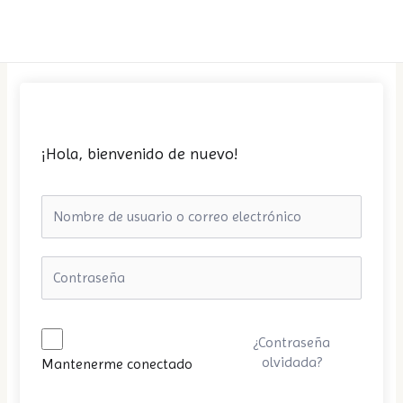
Ir
MAI
al
MEN
contenido
¡Hola, bienvenido de nuevo!
¿Contraseña
olvidada?
Mantenerme conectado