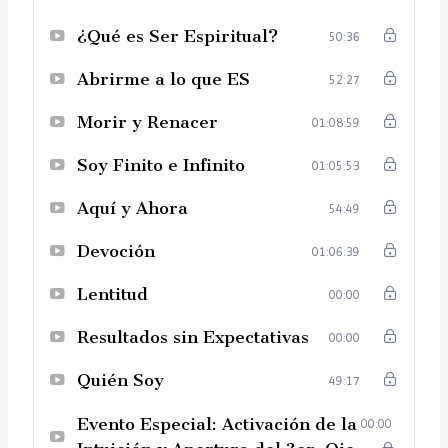
¿Qué es Ser Espiritual?
50:36
Abrirme a lo que ES
52:27
Morir y Renacer
01:08:59
Soy Finito e Infinito
01:05:53
Aquí y Ahora
54:49
Devoción
01:06:39
Lentitud
00:00
Resultados sin Expectativas
00:00
Quién Soy
49:17
Evento Especial: Activación de la
00:00