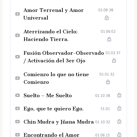
Amor Terrenal y Amor
01:09:38
Universal
Aterrizando el Cielo:
01:06:02
Haciendo Tierra.
Fusión Observador-Observado
01:02:37
/ Activación del 3er Ojo
Comienzo lo que no tiene
01:01:32
Comienzo
Suelto – Me Suelto
01:10:38
Ego, que te quiero Ego.
55:01
Chin Mudra y Jñana Mudra
01:10:32
Encontrando el Amor
01:06:15