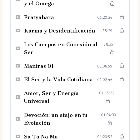
y el Omega
Pratyahara
01:20:26
Karma y Desidentificación
55:29
Los Cuerpos en Conexión al
58:35
Ser
Mantras 01
01:06:59
El Ser y la Vida Cotidiana
01:02:46
Amor, Ser y Energía
01:15:22
Universal
Devoción: un atajo en tu
01:04:39
Evolución
Sa Ta Na Ma
01:20:53