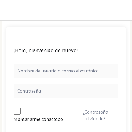
Ir
MA
al
ME
contenido
¡Hola, bienvenido de nuevo!
¿Contraseña
olvidada?
Mantenerme conectado