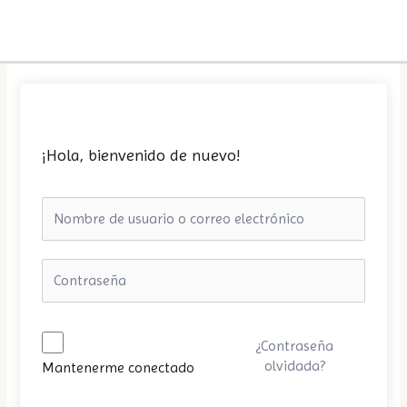
Ir
MA
al
ME
contenido
¡Hola, bienvenido de nuevo!
¿Contraseña
olvidada?
Mantenerme conectado